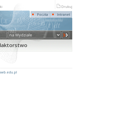
ki
Drukuj
Poczta
Intranet
edaktorstwo
wb.edu.pl