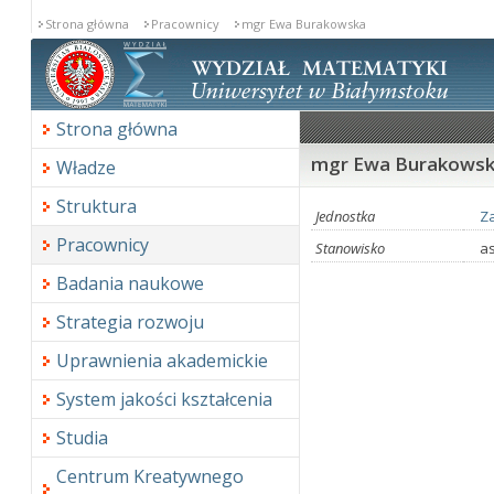
Strona główna
Pracownicy
mgr Ewa Burakowska
Strona główna
mgr Ewa Burakows
Władze
Struktura
Jednostka
Za
Pracownicy
Stanowisko
a
Badania naukowe
Strategia rozwoju
Uprawnienia akademickie
System jakości kształcenia
Studia
Centrum Kreatywnego