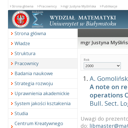
Strona główna
Pracownicy
mgr Justyna Myślińska
Publikacje
Strona główna
mgr Justyna Myślińsk
Władze
Struktura
Rok
Pracownicy
Badania naukowe
A. Gomolińs
Strategia rozwoju
A note on r
Uprawnienia akademickie
operations 
Bull. Sect. Lo
System jakości kształcenia
Studia
Uwagi do prezento
Centrum Kreatywnego
do:
libmaster@mat