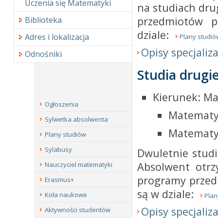
Uczenia się Matematyki
na studiach dru
przedmiotów p
Biblioteka
dziale:
Adres i lokalizacja
Plany studió
Opisy specjaliza
Odnośniki
Studia drugi
Kierunek: Ma
Ogłoszenia
Matematy
Sylwetka absolwenta
Matematy
Plany studiów
Sylabusy
Dwuletnie stud
Absolwent otrz
Nauczyciel matematyki
programy przed
Erasmus+
są w dziale:
Koła naukowe
Plan
Opisy specjaliza
Aktywności studentów