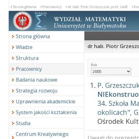
Strona główna
Pracownicy
dr hab. Piotr Grzeszczuk, prof. UwB
Ko
Strona główna
dr hab. Piotr Grzesz
Władze
Struktura
Rok
Pracownicy
Badania naukowe
P. Grzeszczu
Strategia rozwoju
NIEkonstruo
Uprawnienia akademickie
34. Szkoła M
okolicach", G
System jakości kształcenia
Ośrodek Kult
Studia
Centrum Kreatywnego
Uwagi do prezento