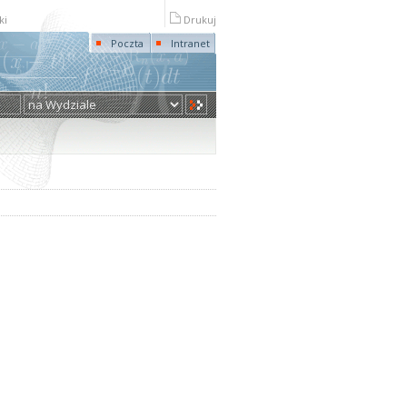
ki
Drukuj
Poczta
Intranet