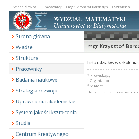
Strona główna
Pracownicy
mgr Krzysztof Bardadyn
Szkolenia
Strona główna
mgr Krzysztof Barda
Władze
Struktura
Lista udziałów w szkoleniac
Pracownicy
* Prowadzący
Badania naukowe
¹ Organizator
² Student
Strategia rozwoju
Uwagi do prezentowanych tuta
Uprawnienia akademickie
System jakości kształcenia
Studia
Centrum Kreatywnego