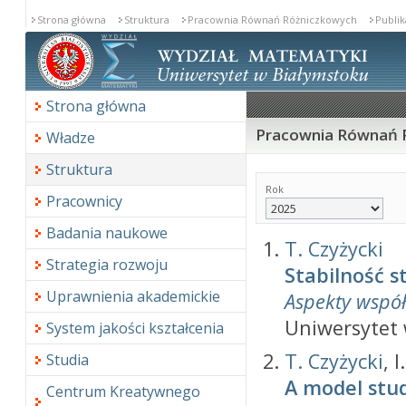
Strona główna
Struktura
Pracownia Równań Różniczkowych
Publik
Strona główna
Pracownia Równań R
Władze
Struktura
Rok
Pracownicy
Badania naukowe
T. Czyżycki
Strategia rozwoju
Stabilność 
Uprawnienia akademickie
Aspekty wspó
Uniwersytet 
System jakości kształcenia
T. Czyżycki
, 
Studia
A model stu
Centrum Kreatywnego