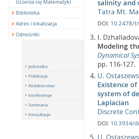
salinity and
Uczenia się Matematyki
Tatra Mt. Ma
Biblioteka
DOI:
10.2478/
Adres i lokalizacja
Odnośniki
I. Dzhallado
Modeling th
Dynamical Sys
pp. 116-127.
Jednostka
U. Ostaszew
Publikacje
Existence of
Redaktorstwo
system of de
Konferencje
Laplacian
Seminaria
Discrete Cont
Konsultacje
DOI:
10.3934/d
U. Ostaszew