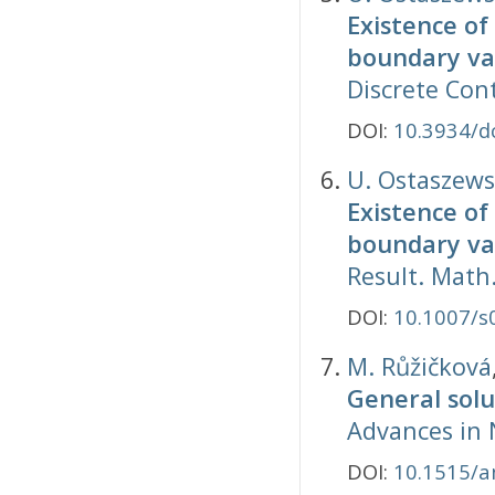
Existence of
boundary va
Discrete Cont
DOI:
10.3934/d
U. Ostaszew
Existence of
boundary va
Result. Math
DOI:
10.1007/s
M. Růžičková
General solu
Advances in 
DOI:
10.1515/a