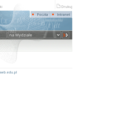
ki
Drukuj
Poczta
Intranet
wb.edu.pl