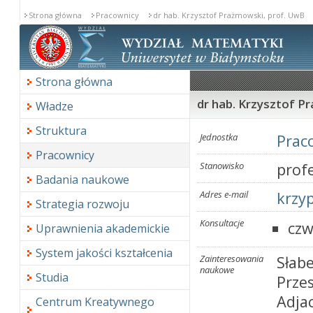
Strona główna
Pracownicy
dr hab. Krzysztof Prażmowski, prof. UwB
Strona główna
dr hab. Krzysztof P
Władze
Struktura
Jednostka
Prac
Pracownicy
Stanowisko
profe
Badania naukowe
Adres e-mail
krzy
Strategia rozwoju
Konsultacje
czw
Uprawnienia akademickie
System jakości kształcenia
Zainteresowania
Słab
naukowe
Studia
Prze
Adja
Centrum Kreatywnego