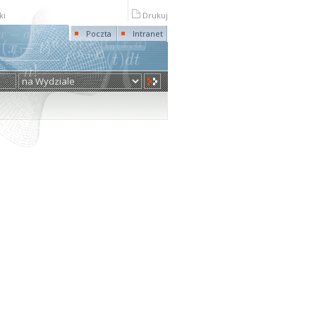
ki
Drukuj
Poczta
Intranet