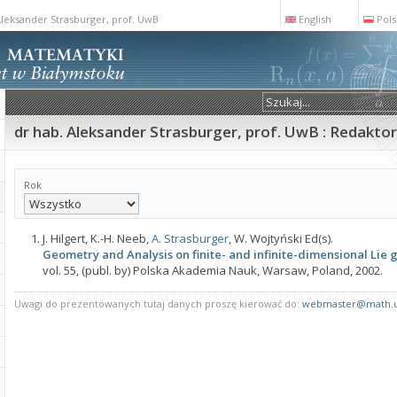
Aleksander Strasburger, prof. UwB
English
Pols
dr hab. Aleksander Strasburger, prof. UwB : Redakto
Rok
J. Hilgert, K.-H. Neeb,
A. Strasburger
, W. Wojtyński Ed(s).
Geometry and Analysis on finite- and infinite-dimensional Lie 
vol. 55, (publ. by) Polska Akademia Nauk, Warsaw, Poland, 2002.
Uwagi do prezentowanych tutaj danych proszę kierować do:
webmaster@math.u