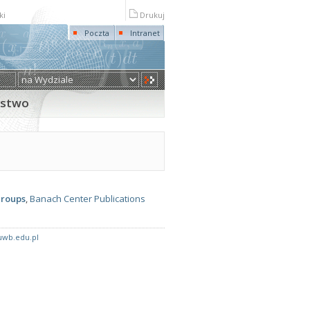
ki
Drukuj
Poczta
Intranet
rstwo
groups
,
Banach Center Publications
wb.edu.pl