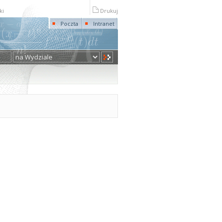
ki
Drukuj
Poczta
Intranet