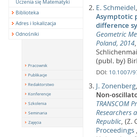
Uczenia się Matematyki
E. Schmeidel
Biblioteka
Asymptotic p
Adres i lokalizacja
difference s
Geometric Met
Odnośniki
Poland, 2014
Schlichenmai
(publ. by) Bi
Pracownik
DOI:
10.1007/9
Publikacje
J. Zonenberg
Redaktorstwo
Non-oscillat
Konferencje
TRANSCOM Pro
Szkolenia
Researchers an
Seminaria
Republic
, (Z.
Zajęcia
Proceedings