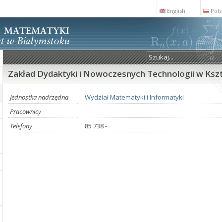
English
Pols
ogii w Kształceniu
Zakład Dydaktyki i Nowoczesnych Technologii w Ksz
Jednostka nadrzędna
Wydział Matematyki i Informatyki
Pracownicy
Telefony
85 738 -