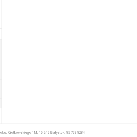
ku, Ciołkowskiego 1M, 15-245 Białystok, 85 738 8284