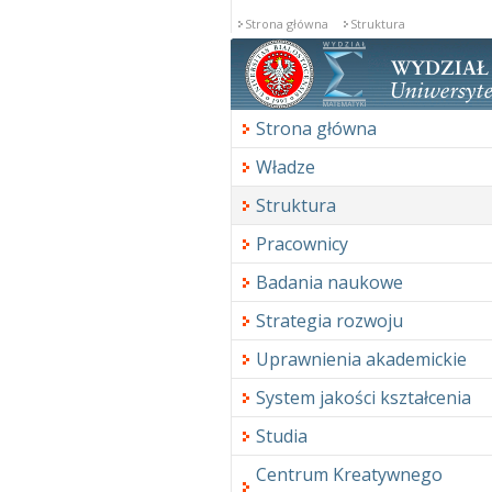
Strona główna
Struktura
Zakład Dydaktyki i Nowoczesnych Technol
Strona główna
Władze
Struktura
Pracownicy
Badania naukowe
Strategia rozwoju
Uprawnienia akademickie
System jakości kształcenia
Studia
Centrum Kreatywnego