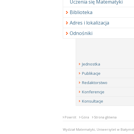
Uczenia się Matematyki
Biblioteka
Adres i lokalizacja
Odnośniki
Jednostka
Publikacje
Redaktorstwo
Konferencje
Konsultacje
Powrót
Góra
Strona główna
Wydział Matematyki, Uniwersytet w Białymsto