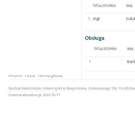
TYTUŁ/STOPIEŃ
IMIĘ
mgr
Łuk
1.
Obsługa
TYTUŁ/STOPIEŃ
IMIĘ
Bar
1.
Powrót
Góra
Strona główna
Wydział Matematyki, Uniwersytet w Białymstoku, Ciołkowskiego 1M, 15-245 Biał
Ostatnia aktualizacja: 2022-10-11