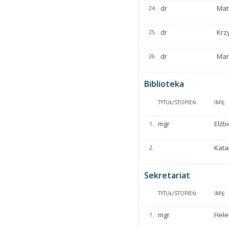
dr
Mat
24.
dr
Krz
25.
dr
Mar
26.
Biblioteka
TYTUŁ/STOPIEŃ
IMIĘ
mgr
Elżb
1.
Kata
2.
Sekretariat
TYTUŁ/STOPIEŃ
IMIĘ
mgr
Hel
1.