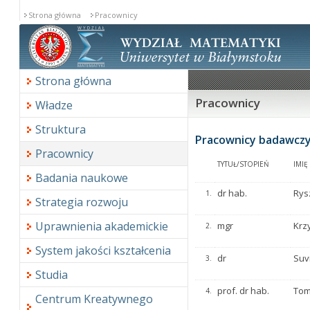
Strona główna
Pracownicy
Strona główna
Pracownicy
Władze
Struktura
Pracownicy badawczy
Pracownicy
TYTUŁ/STOPIEŃ
IMIĘ
Badania naukowe
dr hab.
Rys
1.
Strategia rozwoju
Uprawnienia akademickie
mgr
Krz
2.
System jakości kształcenia
dr
Suvr
3.
Studia
prof. dr hab.
Tom
4.
Centrum Kreatywnego