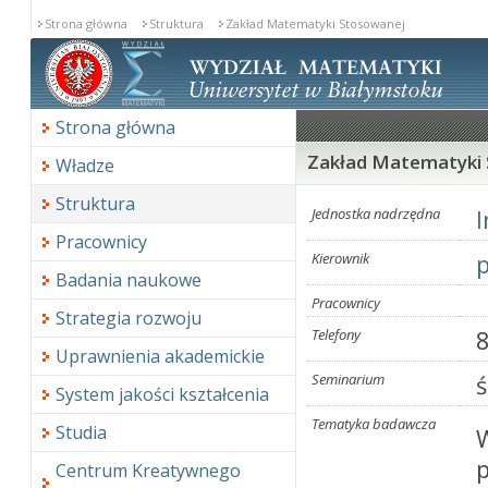
Strona główna
Struktura
Zakład Matematyki Stosowanej
Strona główna
Zakład Matematyki
Władze
Struktura
Jednostka nadrzędna
Pracownicy
Kierownik
p
Badania naukowe
Pracownicy
Strategia rozwoju
Telefony
8
Uprawnienia akademickie
Seminarium
ś
System jakości kształcenia
Tematyka badawcza
Studia
Centrum Kreatywnego