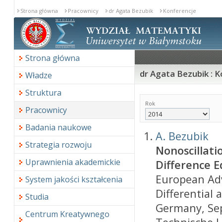
Strona główna
Pracownicy
dr Agata Bezubik
Konferencje
Strona główna
dr Agata Bezubik : 
Władze
Struktura
Rok
Pracownicy
Badania naukowe
A. Bezubik
Strategia rozwoju
Nonoscillati
Uprawnienia akademickie
Difference E
European Ad
System jakości kształcenia
Differential
Studia
Germany, Sep
Centrum Kreatywnego