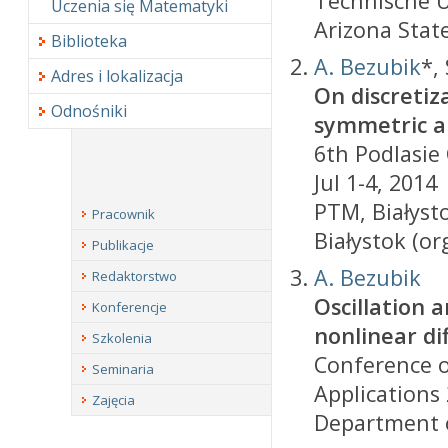
Technische U
Uczenia się Matematyki
Arizona State
Biblioteka
A. Bezubik
*,
Adres i lokalizacja
On discretiz
Odnośniki
symmetric an
6th Podlasie
Jul 1-4, 2014
PTM, Białyst
Pracownik
Białystok (org
Publikacje
A. Bezubik
Redaktorstwo
Oscillation 
Konferencje
nonlinear di
Szkolenia
Conference o
Seminaria
Applications 
Zajęcia
Department o