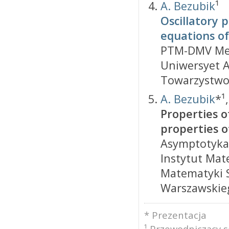
A. Bezubik
¹
Oscillatory 
equations of
PTM-DMV Meet
Uniwersyet A
Towarzystwo
A. Bezubik
*¹
Properties o
properties o
Asymptotyka 
Instytut Mate
Matematyki 
Warszawskieg
* Prezentacja
¹ Przewodniczący s