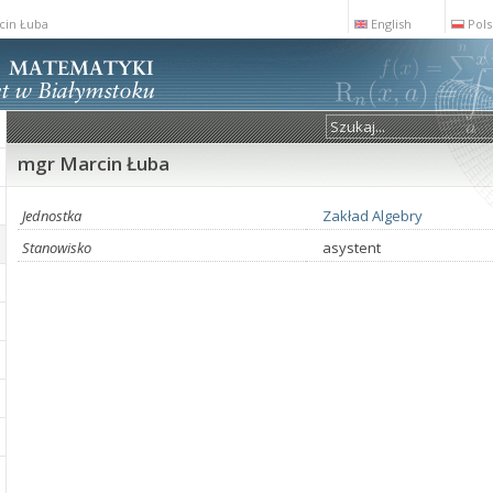
cin Łuba
English
Pols
mgr Marcin Łuba
Jednostka
Zakład Algebry
Stanowisko
asystent