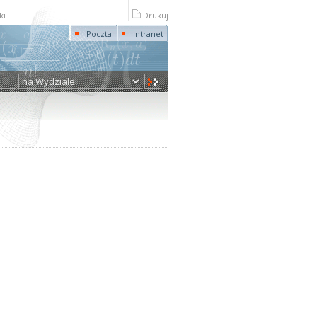
ki
Drukuj
Poczta
Intranet