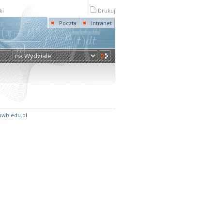
ki
Drukuj
Poczta
Intranet
wb.edu.pl