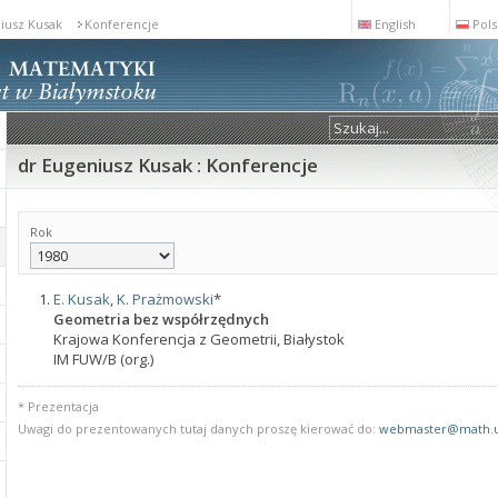
iusz Kusak
Konferencje
English
Pols
dr Eugeniusz Kusak : Konferencje
Rok
E. Kusak
,
K. Prażmowski
*
Geometria bez współrzędnych
Krajowa Konferencja z Geometrii, Białystok
IM FUW/B (org.)
* Prezentacja
Uwagi do prezentowanych tutaj danych proszę kierować do:
webmaster@math.u