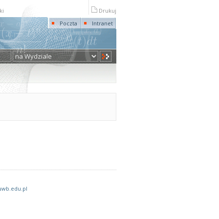
ki
Drukuj
Poczta
Intranet
wb.edu.pl