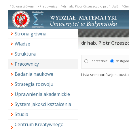
Strona główna
Pracownicy
dr hab. Piotr Grzeszczuk, prof. UwB
Se
Strona główna
dr hab. Piotr Grzesz
Władze
Struktura
Poprzednie
Następn
Pracownicy
Badania naukowe
Lista seminariów jest pusta
Strategia rozwoju
Uprawnienia akademickie
System jakości kształcenia
Studia
Centrum Kreatywnego