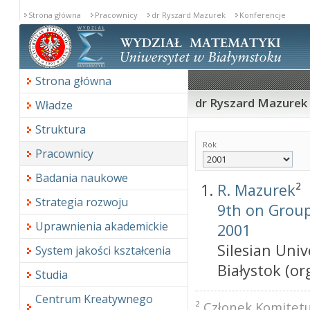
Strona główna
Pracownicy
dr Ryszard Mazurek
Konferencje
Strona główna
dr Ryszard Mazurek 
Władze
Struktura
Rok
Pracownicy
Badania naukowe
R. Mazurek
²
Strategia rozwoju
9th on Group
Uprawnienia akademickie
2001
Silesian Univ
System jakości kształcenia
Białystok (org
Studia
Centrum Kreatywnego
² Członek Komitet