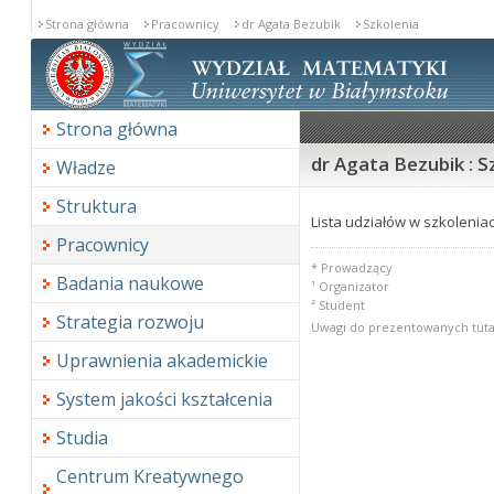
Strona główna
Pracownicy
dr Agata Bezubik
Szkolenia
Strona główna
dr Agata Bezubik : S
Władze
Struktura
Lista udziałów w szkoleniac
Pracownicy
* Prowadzący
Badania naukowe
¹ Organizator
² Student
Strategia rozwoju
Uwagi do prezentowanych tuta
Uprawnienia akademickie
System jakości kształcenia
Studia
Centrum Kreatywnego