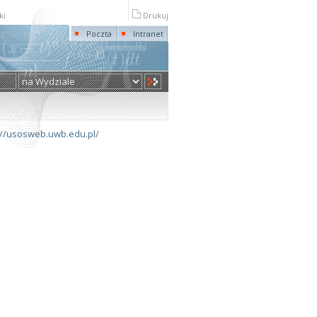
ki
Drukuj
Poczta
Intranet
://usosweb.uwb.edu.pl/