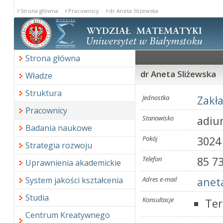
Strona główna
Pracownicy
dr Aneta Sliżewska
Strona główna
dr Aneta Sliżewska
Władze
Struktura
Jednostka
Zakł
Pracownicy
Stanowisko
adiu
Badania naukowe
Pokój
3024
Strategia rozwoju
Telefon
85 7
Uprawnienia akademickie
System jakości kształcenia
Adres e-mail
anet
Studia
Konsultacje
Ter
Centrum Kreatywnego