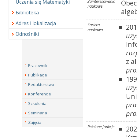
Uczenia się Matematyki
Zainteresowania
Obec
naukowe
alge
Biblioteka
Adres i lokalizacja
Kariera
201
naukowa
Odnośniki
uzy
Inf
roz
z a
Pracownik
pro
Publikacje
199
Redaktorstwo
uzy
Konferencje
Uni
pra
Szkolenia
pro
Seminaria
Zajęcia
Pełnione funkcje
202