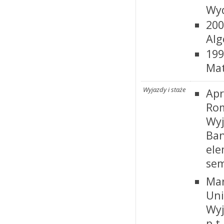
Wyd
200
Alg
199
Mat
Wyjazdy i staże
Apr
Ro
Wyj
Ba
el
sem
Mar
Uni
Wyj
p.