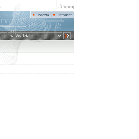
ki
Drukuj
Poczta
Intranet