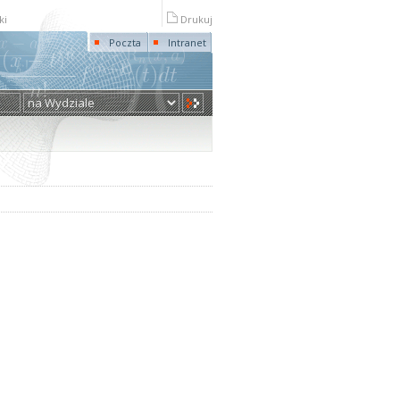
ki
Drukuj
Poczta
Intranet