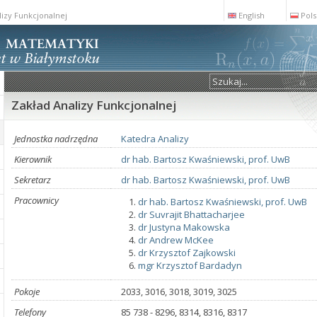
lizy Funkcjonalnej
English
Pols
Zakład Analizy Funkcjonalnej
Jednostka nadrzędna
Katedra Analizy
Kierownik
dr hab. Bartosz Kwaśniewski, prof. UwB
Sekretarz
dr hab. Bartosz Kwaśniewski, prof. UwB
Pracownicy
dr hab. Bartosz Kwaśniewski, prof. UwB
dr Suvrajit Bhattacharjee
dr Justyna Makowska
dr Andrew McKee
dr Krzysztof Zajkowski
mgr Krzysztof Bardadyn
Pokoje
2033, 3016, 3018, 3019, 3025
Telefony
85 738 - 8296, 8314, 8316, 8317