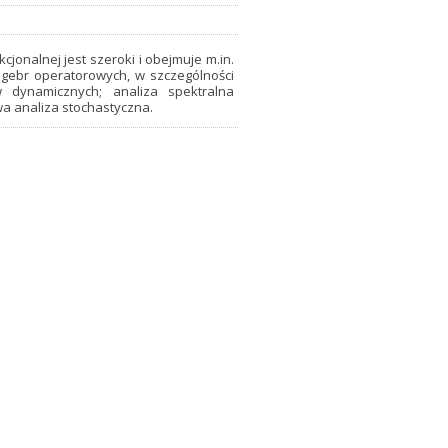
jonalnej jest szeroki i obejmuje m.in.
algebr operatorowych, w szczególności
 dynamicznych; analiza spektralna
a analiza stochastyczna.