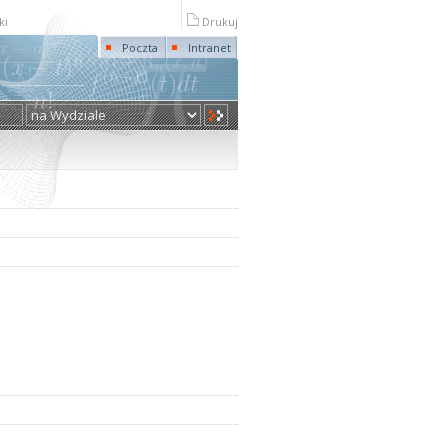
ki
Drukuj
Poczta
Intranet