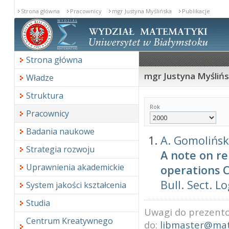
Strona główna
Pracownicy
mgr Justyna Myślińska
Publikacje
Strona główna
mgr Justyna Myślińsk
Władze
Struktura
Rok
Pracownicy
Badania naukowe
A. Gomolińs
Strategia rozwoju
A note on r
Uprawnienia akademickie
operations 
Bull. Sect. Lo
System jakości kształcenia
Studia
Uwagi do prezento
Centrum Kreatywnego
do:
libmaster@mat