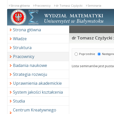
Strona główna
Pracownicy
dr Tomasz Czyżycki
Seminaria
Strona główna
dr Tomasz Czyżycki 
Władze
Struktura
Poprzednie
Następn
Pracownicy
Badania naukowe
Lista seminariów jest pusta
Strategia rozwoju
Uprawnienia akademickie
System jakości kształcenia
Studia
Centrum Kreatywnego