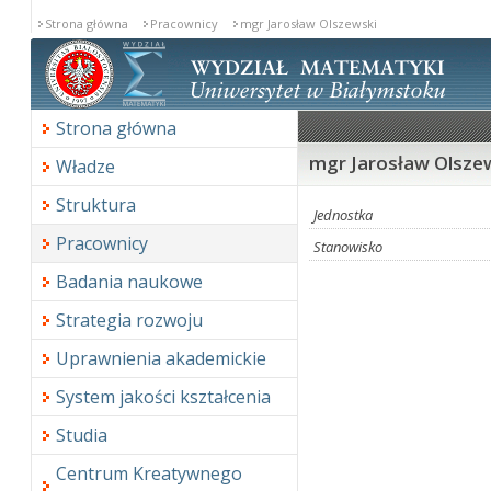
Strona główna
Pracownicy
mgr Jarosław Olszewski
Strona główna
mgr Jarosław Olsze
Władze
Struktura
Jednostka
Pracownicy
Stanowisko
Badania naukowe
Strategia rozwoju
Uprawnienia akademickie
System jakości kształcenia
Studia
Centrum Kreatywnego