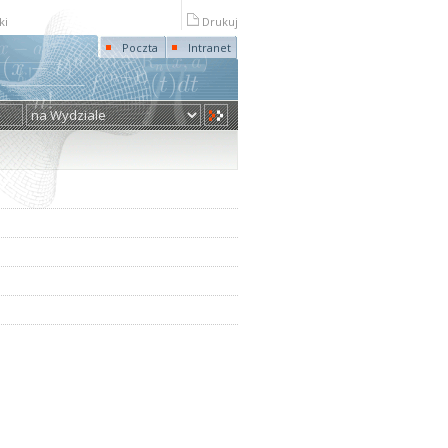
ki
Drukuj
Poczta
Intranet