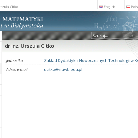
rszula Citko
English
Pols
dr inż. Urszula Citko
Jednostka
Zakład Dydaktyki i Nowoczesnych Technologii w K
Adres e-mail
ucitko@ii.uwb.edu.pl