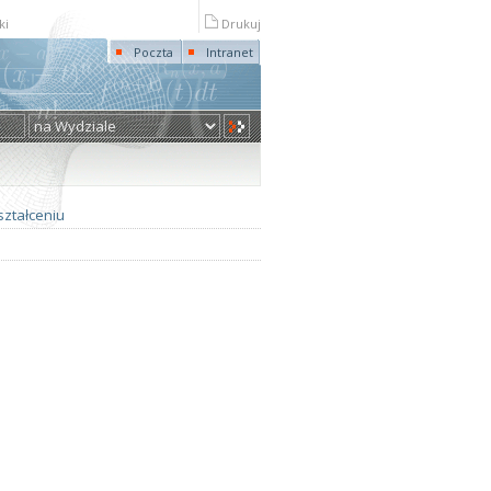
ki
Drukuj
Poczta
Intranet
ształceniu