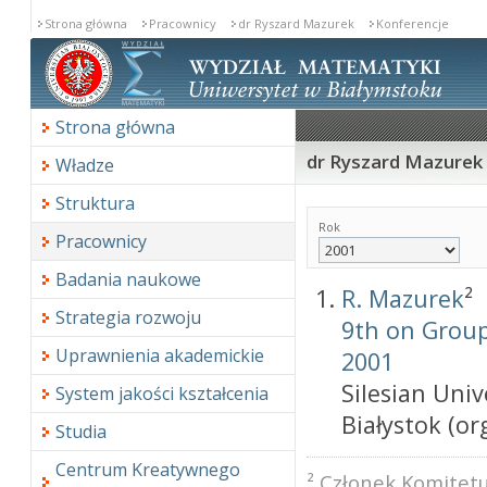
Strona główna
Pracownicy
dr Ryszard Mazurek
Konferencje
Strona główna
dr Ryszard Mazurek 
Władze
Struktura
Rok
Pracownicy
Badania naukowe
R. Mazurek
²
Strategia rozwoju
9th on Group
Uprawnienia akademickie
2001
Silesian Univ
System jakości kształcenia
Białystok (org
Studia
Centrum Kreatywnego
² Członek Komitet