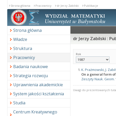
Strona główna
Pracownicy
dr Jerzy Zabilski
Publikacje
Strona główna
dr Jerzy Zabilski : Pu
Władze
Struktura
Rok
Pracownicy
Badania naukowe
K. Prażmowski
,
J. Zabil
On a general form o
Strategia rozwoju
Zeszyty Nauk. Geom.
Uprawnienia akademickie
Uwagi do prezentowanych tutaj
System jakości kształcenia
Studia
Centrum Kreatywnego