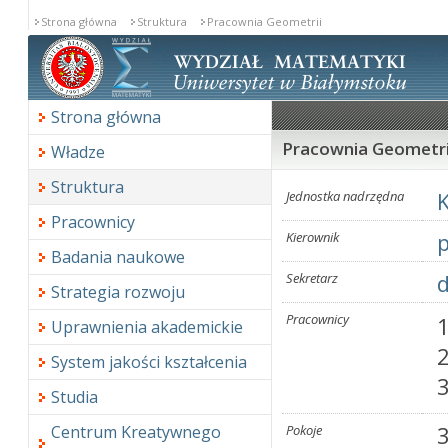
Strona główna
Struktura
Pracownia Geometrii
Strona główna
Pracownia Geometri
Władze
Struktura
Jednostka nadrzędna
K
Pracownicy
Kierownik
p
Badania naukowe
Sekretarz
d
Strategia rozwoju
Pracownicy
Uprawnienia akademickie
System jakości kształcenia
Studia
Centrum Kreatywnego
Pokoje
3