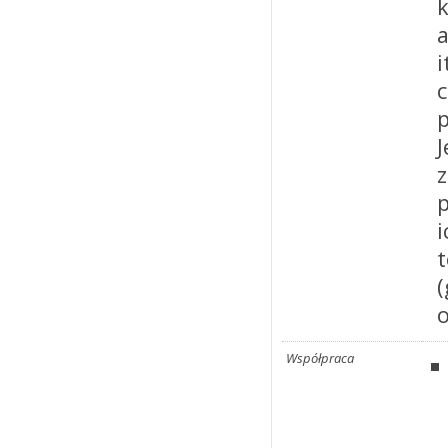
i
p
Współpraca