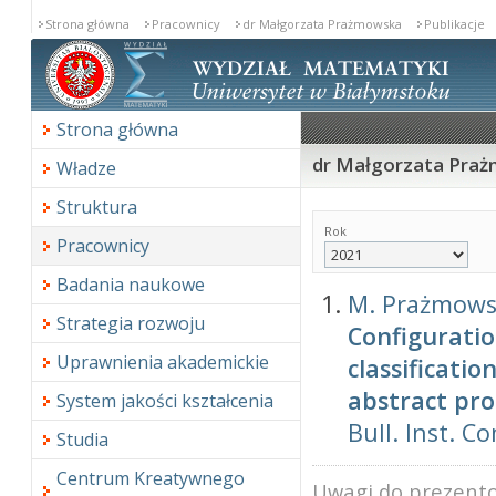
Strona główna
Pracownicy
dr Małgorzata Prażmowska
Publikacje
Strona główna
dr Małgorzata Prażm
Władze
Struktura
Rok
Pracownicy
Badania naukowe
M. Prażmow
Strategia rozwoju
Configuratio
Uprawnienia akademickie
classificatio
abstract pr
System jakości kształcenia
Bull. Inst. C
Studia
Centrum Kreatywnego
Uwagi do prezento