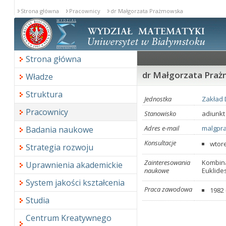
Strona główna
Pracownicy
dr Małgorzata Prażmowska
Strona główna
dr Małgorzata Pra
Władze
Struktura
Jednostka
Zakład 
Pracownicy
Stanowisko
adiunkt
Adres e-mail
malgpr
Badania naukowe
Konsultacje
wtore
Strategia rozwoju
Zainteresowania
Kombina
Uprawnienia akademickie
naukowe
Euklide
System jakości kształcenia
Praca zawodowa
1982 
Studia
Centrum Kreatywnego