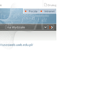
ki
Drukuj
Poczta
Intranet
://usosweb.uwb.edu.pl/