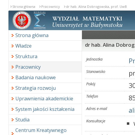
Strona główna
Pracownicy
dr hab. Alina Dobrogowska, prof. UwB
Strona główna
dr hab. Alina Dobro
Władze
Struktura
Jednostka
P
Pracownicy
Stanowisko
pr
Badania naukowe
Pokój
3
Strategia rozwoju
Telefon
8
Uprawnienia akademickie
System jakości kształcenia
Adres e-mail
a
Studia
Konsultacje
Centrum Kreatywnego