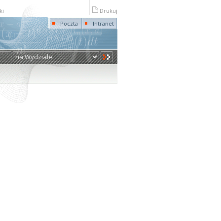
ki
Drukuj
Poczta
Intranet