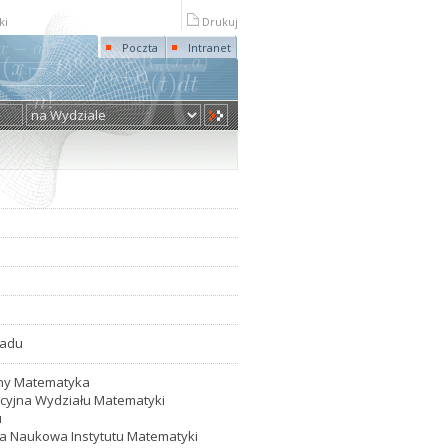
ki
Drukuj
Poczta
Intranet
ładu
liny Matematyka
tacyjna Wydziału Matematyki
u
ada Naukowa Instytutu Matematyki