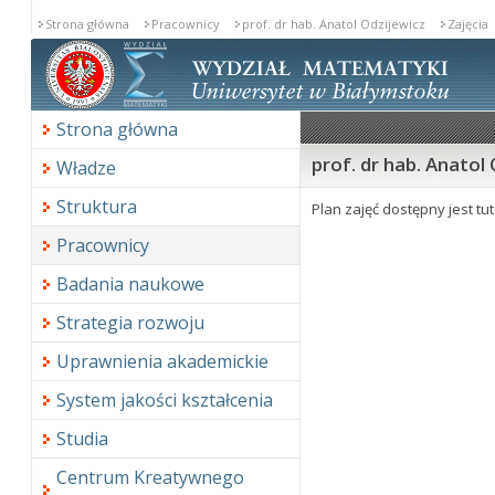
Strona główna
Pracownicy
prof. dr hab. Anatol Odzijewicz
Zajęcia
Strona główna
prof. dr hab. Anatol 
Władze
Struktura
Plan zajęć dostępny jest tut
Pracownicy
Badania naukowe
Strategia rozwoju
Uprawnienia akademickie
System jakości kształcenia
Studia
Centrum Kreatywnego