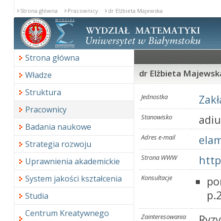
Strona główna
Pracownicy
dr Elżbieta Majewska
Strona główna
dr Elżbieta Majewsk
Władze
Struktura
Jednostka
Zak
Pracownicy
Stanowisko
adi
Badania naukowe
Adres e-mail
ela
Strategia rozwoju
Strona WWW
http
Uprawnienia akademickie
System jakości kształcenia
Konsultacje
po
p.
Studia
Centrum Kreatywnego
Zainteresowania
Ryz