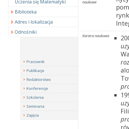
Uczenia się Matematyki
naukowe
pom
Biblioteka
rynk
Adres i lokalizacja
Inte
Odnośniki
Kariera naukowa
20
uz
Wa
ro
Pracownik
al
Publikacje
To
Redaktorstwo
pr
Konferencje
19
Szkolenia
uz
Seminaria
Fi
Zajęcia
pr
ró