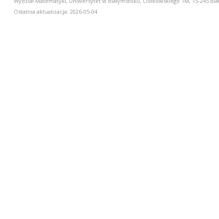
Wydział Matematyki, Uniwersytet w Białymstoku, Ciołkowskiego 1M, 15-245 Biał
Ostatnia aktualizacja: 2026-05-04