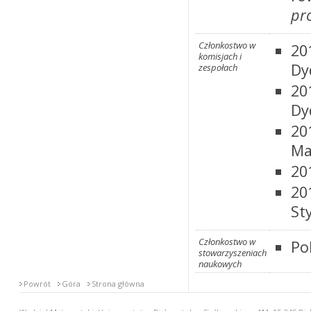
pr
Członkostwo w
20
komisjach i
Dy
zespołach
20
Dy
20
Ma
20
20
St
Członkostwo w
Po
stowarzyszeniach
naukowych
Powrót
Góra
Strona główna