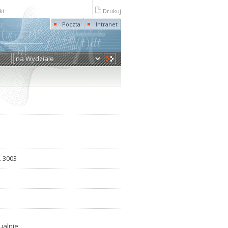
ki
Drukuj
Poczta
Intranet
. 3003
ualnie