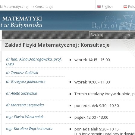
yki Matematycznej
Konsultacje
English
Pols
Zakład Fizyki Matematycznej : Konsultacje
dr hab. Alina Dobrogowska, prof.
wtorek 14:15 - 15:00
UwB
dr Tomasz Goliński
dr Grzegorz Jakimowicz
wtorek 10:00 - 11:00
dr Aneta Sliżewska
Termin ustalany indywidualnie, p
dr Marzena Szajewska
poniedziałek 9:30 - 10:30
mgr Elwira Wawreniuk
piątek 12:00 - 13:00
mgr Karolina Wojciechowicz
poniedziałek 9:30 - 10:15
Lub inny termin ustalony indywid