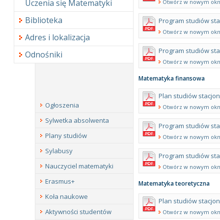
Uczenia się Matematyki
Otwórz w nowym okn
Biblioteka
Program studiów sta
Otwórz w nowym okn
Adres i lokalizacja
Program studiów sta
Odnośniki
Otwórz w nowym okn
Matematyka finansowa
Plan studiów stacjo
Ogłoszenia
Otwórz w nowym okn
Sylwetka absolwenta
Program studiów sta
Plany studiów
Otwórz w nowym okn
Sylabusy
Program studiów sta
Nauczyciel matematyki
Otwórz w nowym okn
Erasmus+
Matematyka teoretyczna
Koła naukowe
Plan studiów stacjo
Aktywności studentów
Otwórz w nowym okn