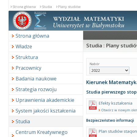
Strona główna
Studia
Plany studiów
Strona główna
Studia : Plany studi
Władze
Struktura
Nabór
Pracownicy
Badania naukowe
Kierunek Matematyk
Strategia rozwoju
Studia pierwszego stop
Uprawnienia akademickie
Efekty kształcenia
System jakości kształcenia
Otwórz w nowym okn
Bezpieczeństwo informacji
Studia
Plan studiów stacjo
Centrum Kreatywnego