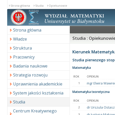
Strona główna
Studia
Opiekunowie
Strona główna
Studia : Opiekunowi
Władze
Struktura
Kierunek Matematyk
Pracownicy
Studia pierwszego stop
Badania naukowe
Matematyka
Strategia rozwoju
ROK
OPIEKUN
mgr Elwira Wawre
Uprawnienia akademickie
1
Matematyka teoretyczna
System jakości kształcenia
ROK
OPIEKUN
Studia
dr Urszula Ostas
2
Centrum Kreatywnego
dr Justyna Makow
3