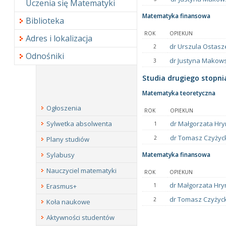
Uczenia się Matematyki
Matematyka finansowa
Biblioteka
ROK
OPIEKUN
Adres i lokalizacja
dr Urszula Ostas
2
Odnośniki
dr Justyna Makow
3
Studia drugiego stopni
Matematyka teoretyczna
Ogłoszenia
ROK
OPIEKUN
dr Małgorzata Hry
Sylwetka absolwenta
1
dr Tomasz Czyżyc
2
Plany studiów
Matematyka finansowa
Sylabusy
Nauczyciel matematyki
ROK
OPIEKUN
dr Małgorzata Hry
1
Erasmus+
dr Tomasz Czyżyck
2
Koła naukowe
Aktywności studentów