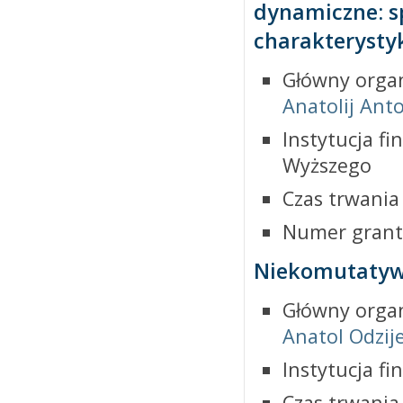
dynamiczne: s
charakterysty
Główny organ
Anatolij Ant
Instytucja fi
Wyższego
Czas trwania
Numer grant
Niekomutatywn
Główny organ
Anatol Odzij
Instytucja f
Czas trwania