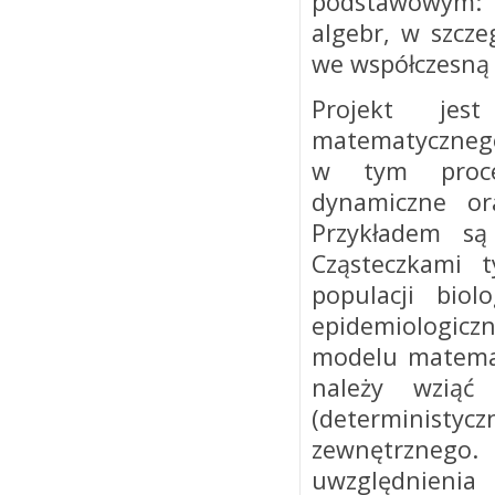
podstawowym: 
algebr, w szcze
we współczesną 
Projekt jes
matematycznego
w tym proces
dynamiczne or
Przykładem są
Cząsteczkami 
populacji bio
epidemiologicz
modelu matema
należy wzią
(deterministyc
zewnętrznego.
uwzględnieni