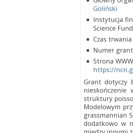
Goliński
Instytucja f
Science Fund
Czas trwania 
Numer grant
Strona WWW 
https://ncn.
Grant dotyczy 
nieskończenie
struktury poiss
Modelowym przyk
grassmannian Sa
dodatkowo w na
między innymi z