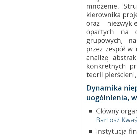
mnożenie. Stru
kierownika proj
oraz niezwykl
opartych na d
grupowych, na
przez zespół w
analizę abstra
konkretnych pr
teorii pierścieni
Dynamika niep
uogólnienia, w
Główny organ
Bartosz Kwaś
Instytucja f