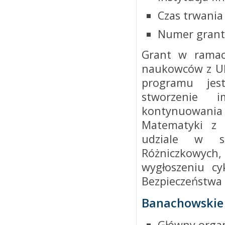
Czas trwania
Numer grant
Grant w rama
naukowców z Uk
programu jes
stworzenie 
kontynuowania 
Matematyki z 
udziale w s
Różniczkowyc
wygłoszeniu c
Bezpieczeństwa 
Banachowskie 
Główny organ