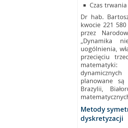
Czas trwania 
Dr hab. Bartos
kwocie 221 580
przez Narodow
„Dynamika ni
uogólnienia, wł
przecięciu trze
matematyki:
dynamicznych
planowane są 
Brazylii, Bia
matematycznych
Metody symetr
dyskretyzacji