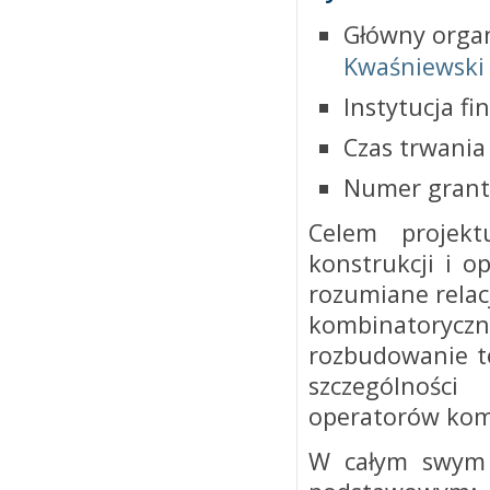
Główny organ
Kwaśniewski
Instytucja f
Czas trwania
Numer grant
Celem projekt
konstrukcji i o
rozumiane relac
kombinatoryc
rozbudowanie te
szczególnośc
operatorów kom
W całym swym z