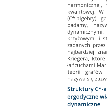
harmonicznej, 
kwantowej. W 
(C*-algebry) g
badamy, nazy
dynamicznymi
krzyżowymi i s
zadanych przez
najbardziej zn
Kriegera, któr
łańcuchami Mark
teorii grafów 
nazywa się zazw
Struktury C*-a
ergodyczne wł
dynamiczne