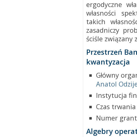
ergodyczne wła
własności spe
takich własnoś
zasadniczy pro
ściśle związany
Przestrzeń Ban
kwantyzacja
Główny organ
Anatol Odzij
Instytucja f
Czas trwania
Numer grant
Algebry opera