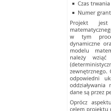
Czas trwania
Numer grant
Projekt jes
matematycznego
w tym proces
dynamiczne ora
modelu matem
należy wzią
(deterministyc
zewnętrznego. 
odpowiedni uk
oddziaływania 
dane są przez p
Oprócz aspektu
celem projektu 