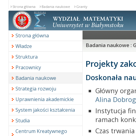
Strona główna
Badania naukowe
Granty
Strona główna
Badania naukowe : 
Władze
Struktura
Projekty za
Pracownicy
Doskonała nau
Badania naukowe
Strategia rozwoju
Główny organ
Alina Dobro
Uprawnienia akademickie
Instytucja fi
System jakości kształcenia
ramach konk
Studia
Czas trwania
Centrum Kreatywnego