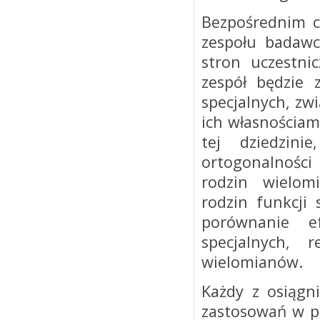
Bezpośrednim c
zespołu badawc
stron uczestni
zespół będzie 
specjalnych, zw
ich własnościam
tej dziedzini
ortogonalności
rodzin wielom
rodzin funkcji
porównanie e
specjalnych, 
wielomianów.
Każdy z osiągn
zastosowań w p