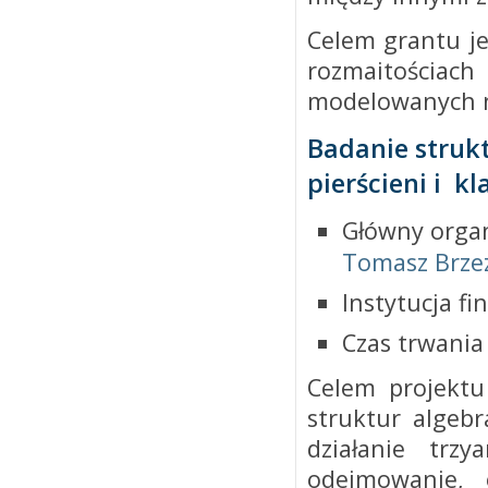
Celem grantu je
rozmaitości
modelowanych na
Badanie strukt
pierścieni i k
Główny organ
Tomasz Brzez
Instytucja f
Czas trwania 
Celem projektu
struktur algeb
działanie trz
odejmowanie, 