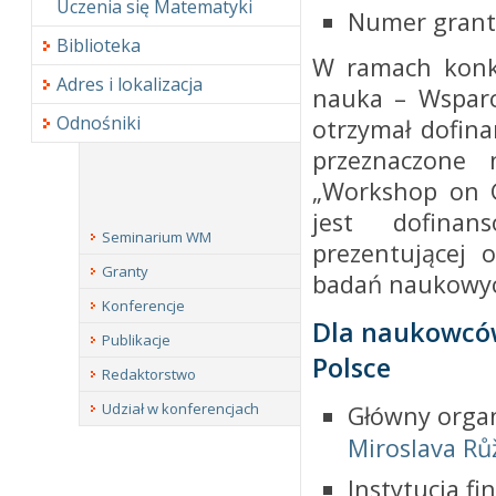
Uczenia się Matematyki
Numer grant
Biblioteka
W ramach konku
Adres i lokalizacja
nauka – Wsparc
Odnośniki
otrzymał dofina
przeznaczone 
„Workshop on G
jest dofinan
Seminarium WM
prezentującej 
Granty
badań naukowyc
Konferencje
Dla naukowcó
Publikacje
Polsce
Redaktorstwo
Udział w konferencjach
Główny organ
Miroslava Rů
Instytucja f