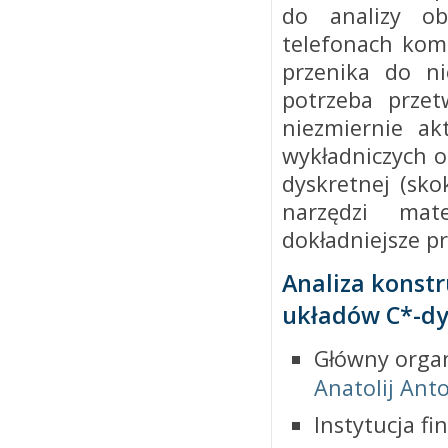
do analizy ob
telefonach komó
przenika do nie
potrzeba przet
niezmiernie ak
wykładniczych o
dyskretnej (sko
narzędzi mat
dokładniejsze p
Analiza konstr
układów C*-d
Główny organ
Anatolij Ant
Instytucja f