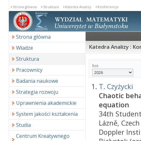
Strona główna
Struktura
Katedra Analizy
Konferencje
Strona główna
Katedra Analizy : Ko
Władze
Struktura
Rok
Pracownicy
Badania naukowe
T. Czyżycki
Strategia rozwoju
Chaotic beha
Uprawnienia akademickie
equation
34th Student
System jakości kształcenia
Lázně, Czech 
Studia
Doppler Insti
Centrum Kreatywnego